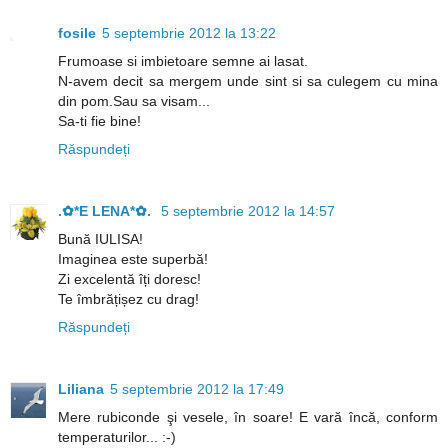
fosile
5 septembrie 2012 la 13:22
Frumoase si imbietoare semne ai lasat.
N-avem decit sa mergem unde sint si sa culegem cu mina
din pom.Sau sa visam...
Sa-ti fie bine!
Răspundeți
.✿*E LENA*✿.
5 septembrie 2012 la 14:57
Bună IULISA!
Imaginea este superbă!
Zi excelentă îți doresc!
Te îmbrățișez cu drag!
Răspundeți
Liliana
5 septembrie 2012 la 17:49
Mere rubiconde şi vesele, în soare! E vară încă, conform
temperaturilor... :-)